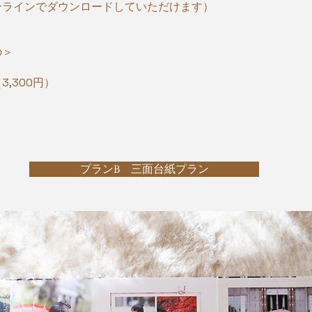
ンラインでダウンロードしていただけます）
の＞
）
,300円）
プランB 三面台紙プラン