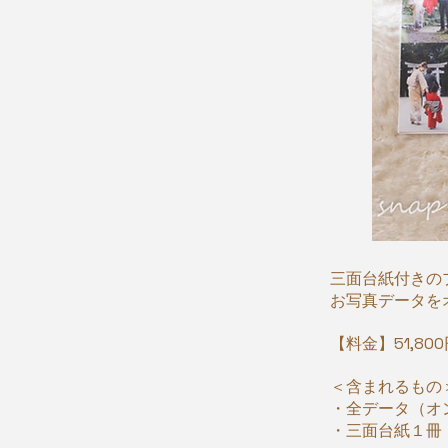
三面台紙付きの
お写真データを
​【料金】51,80
＜含まれるもの
・全データ（オ
・三面台紙１冊