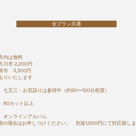
全プラン共通
市内は無料
市 2,200円
市 3,300円
もりいたします
 七五三・お宮詣りは参拝中（約90〜120分程度）
 80カット以上
 ： オンラインアルバム
入用の場合はお申しつけください。 別途1,500円にて対応致し