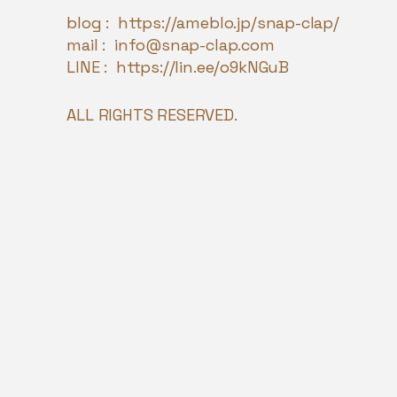
blog :
https://ameblo.jp/snap-clap/
mail :
info@snap-clap.com
LINE :
https://lin.ee/o9kNGuB
ALL RIGHTS RESERVED.